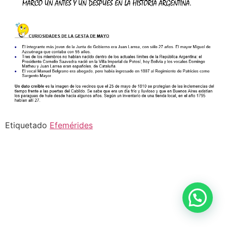
Etiquetado
Efemérides